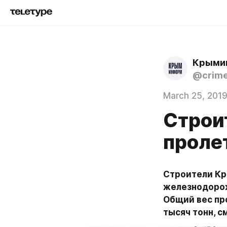
Крыми
@crime
March 25, 201
Строи
проле
Строители Кр
железнодорож
Общий вес пр
тысяч тонн, с