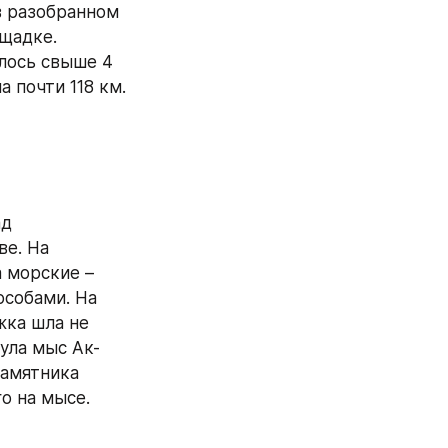
 разобранном 
щадке. 
лось свыше 4 
почти 118 км. 
д 
е. На 
морские – 
обами. На 
ка шла не 
ула мыс Ак-
амятника 
о на мысе.