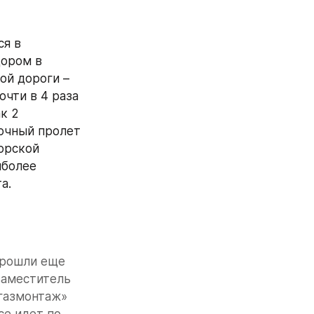
я в 
ором в 
й дороги – 
чти в 4 раза 
 2 
очный пролет 
орской 
более 
а.
рошли еще 
аместитель 
азмонтаж» 
е идет по 