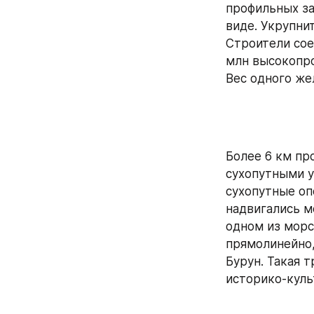
профильных за
виде. Укрупни
Строители сое
млн высокопро
Вес одного же
Более 6 км пр
сухопутными у
сухопутные оп
надвигались 
одном из морс
прямолинейно,
Бурун. Такая 
историко-куль