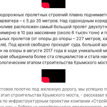
одорожных пролетных строений плавно поднимаетс
арватера – с 5 до 35 метров. Над судоходным корид
оливе расположен самый большой пролет двухпутно
имерно в 10 раз массивнее (около 6 тысяч тонн) и по
ьных пролетов (от опоры до опоры – 227 метров, как
ля). Под аркой свободно проходят суда. Большой ар
 на опоры в августе 2017 года в ходе уникальной м
орая объединила более ста специалистов и стала наи
логическим этапом строительства Крымского мост
товое полотно под железную дорогу, мы успешно п
этап строительства Крымского моста, - рассказал з
а по инфраструктурным проектам компании «Стройг
ькин. – Работа на стройплощадке продолжается, вс