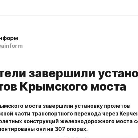
нформ
ainform
9
тели завершили устан
тов Крымского моста
ымского моста завершили установку пролетов 
ной части транспортного перехода через Керченс
олетных конструкций железнодорожного моста со
монтированы они на 307 опорах.