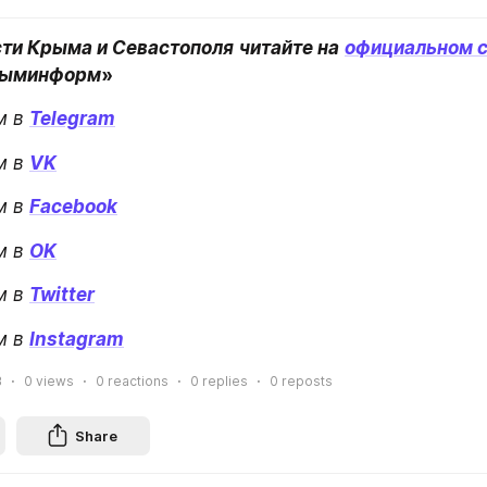
сти Крыма и Севастополя
читайте на
официальном с
ыминформ
»
м в
Telegram
м в
VK
м в
Facebook
м в
OK
м в
Twitter
м в
Instagram
3
0
views
0
reactions
0
replies
0
reposts
Share