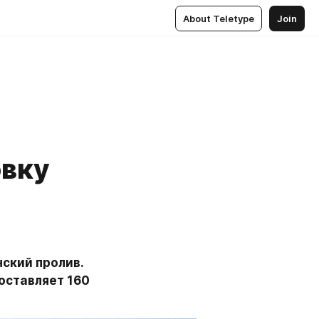
About Teletype
Join
овку
кий пролив. 
ставляет 160 