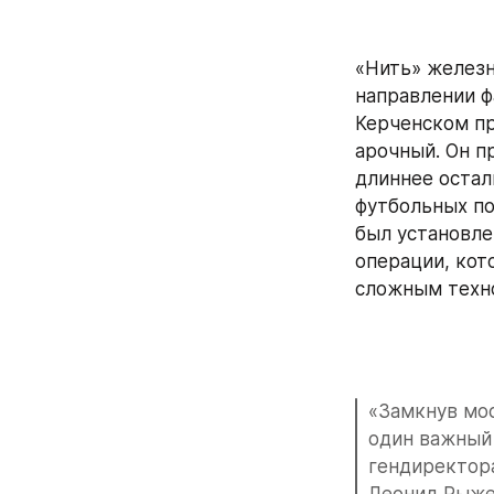
«Нить» железн
направлении ф
Керченском пр
арочный. Он пр
длиннее остал
футбольных по
был установлен
операции, кот
сложным техно
«Замкнув мос
один важный 
гендиректор
Леонид Рыжен