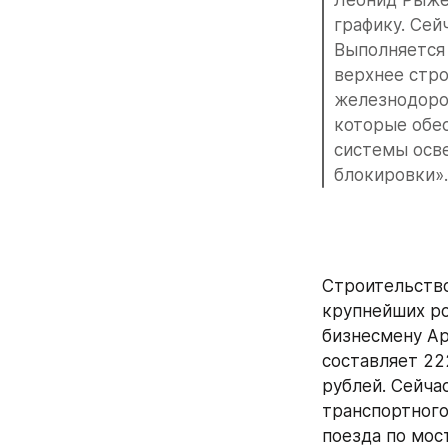
графику. Сей
Выполняется 
верхнее стро
железнодорож
которые обес
системы осве
блокировки».
Строительство
крупнейших ро
бизнесмену Ар
составляет 222
рублей. Сейча
транспортного
поезда по мос