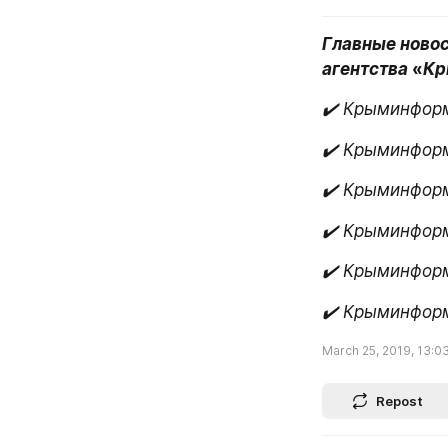
Главные ново
агентства 
«
Кр
✔️ Крыминфор
✔️ Крыминфор
✔️ Крыминфор
✔️ Крыминфор
✔️ Крыминфор
✔️ Крыминфор
March 25, 2019, 13:0
Repost