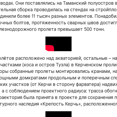
водах. Они поставлялись на Таманский полуостров в
тельная сборка проводилась на стендах на стройпло
динили более 11 тысяч разных элементов. Понадоби
чных болтов, протяженность сварных швов достигла 
лезнодорожного пролета превышает 500 тонн.
олётов расположено над акваторией, остальные – на
частками (коса и остров Тузла) в Керченском пролив
оры собранные пролеты монтировались кранами, на 
мощными домкратами продольным и поперечным спос
ких участков (от Керчи в сторону фарватера) надвиж
 а с соблюдением проектного радиуса: трасса обогн
траектория была принята в проекте для сохранения п
турного наследия «Крепость Керчь», расположенног