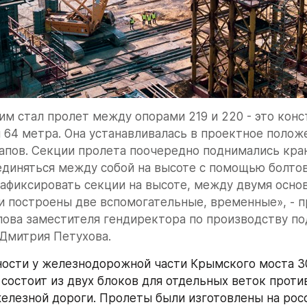
 стал пролет между опорами 219 и 220 - это конс
 64 метра. Она устанавливалась в проектное положе
апов. Секции пролета поочередно поднимались кран
единяться между собой на высоте с помощью болтов 
зафиксировать секции на высоте, между двумя осно
 построены две вспомогательные, временные», - пр
ова заместителя гендиректора по производству по
 Дмитрия Петухова.
ости у железнодорожной части Крымского моста 30
 состоит из двух блоков для отдельных веток проти
елезной дороги. Пролеты были изготовлены на росс