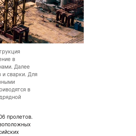
трукция 
ние в 
ами. Далее 
и сварки. Для 
вными 
иводятся в 
дрядной 
6 пролетов. 
воположных 
ийских 