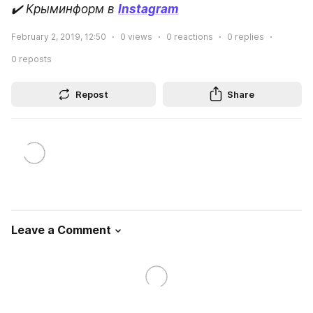
✔️ Крыминформ в
Instagram
February 2, 2019, 12:50
0
views
0
reactions
0
replies
0
reposts
Repost
Share
Leave a Comment