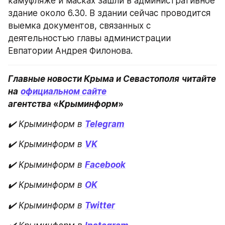
камуфляже и масках зашли в административное 
здание около 6.30. В здании сейчас проводится 
выемка документов, связанных с 
деятельностью главы администрации 
Евпатории Андрея Филонова.
Главные новости Крыма и Севастополя
читайте 
на
официальном сайте
агентства 
«
Крыминформ
»
✔️ Крыминформ в
Telegram
✔️ Крыминформ в
VK
✔️ Крыминформ в
Facebook
✔️ Крыминформ в
OK
✔️ Крыминформ в
Twitter