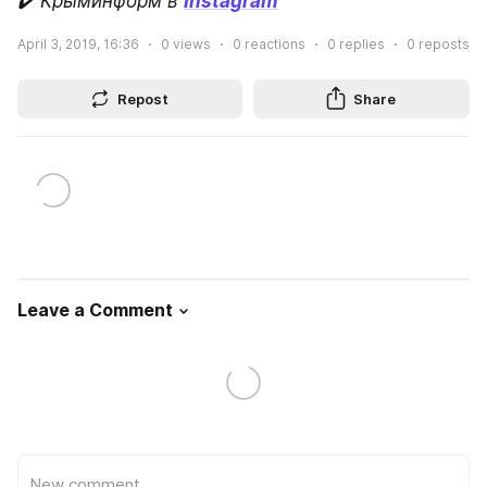
✔️ Крыминформ в
Instagram
April 3, 2019, 16:36
0
views
0
reactions
0
replies
0
reposts
Repost
Share
Leave a Comment