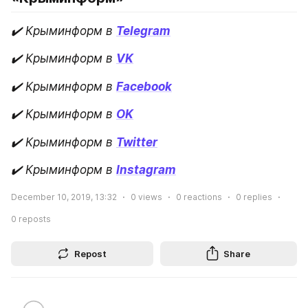
✔️ Крыминформ в
Telegram
✔️ Крыминформ в
VK
✔️ Крыминформ в
Facebook
✔️ Крыминформ в
OK
✔️ Крыминформ в
Twitter
✔️ Крыминформ в
Instagram
December 10, 2019, 13:32
0
views
0
reactions
0
replies
0
reposts
Repost
Share