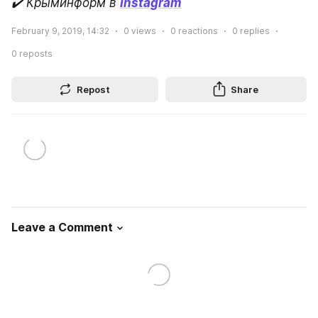
✔️ Крыминформ в
Instagram
February 9, 2019, 14:32
0
views
0
reactions
0
replies
0
reposts
Repost
Share
Leave a Comment